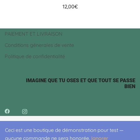
12,00
€
PAIEMENT ET LIVRAISON
Conditions génerales de vente
Politique de confidentialité
IMAGINE QUE TU OSES ET QUE TOUT SE PASSE
BIEN
Ceci est une boutique de démonstration pour test —
© 2026 . Proudly powered by
Botiga
aucune commande ne sera honorée.
Ignorer