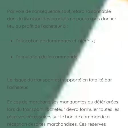
Par voie de conséquence, tout retard raisonnable
dans la livraison des produits ne pourra pas donner
lieu au profit de l’acheteur à :
l’allocation de dommages et intérêts ;
l’annulation de la commande.
Le risque du transport est supporté en totalité par
l’acheteur.
En cas de marchandises manquantes ou détériorées
lors du transport, l’acheteur devra formuler toutes les
réserves nécessaires sur le bon de commande à
réception desdites marchandises. Ces réserves