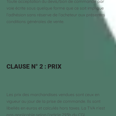
Toute acceptation du devis/bon de commande par
voie écrite sous quelque forme que ce soit implique
l’adhésion sans réserve de l’acheteur aux présentes
conditions générales de vente.
CLAUSE N° 2 : PRIX
Les prix des marchandises vendues sont ceux en
vigueur au jour de la prise de commande. Ils sont
libellés en euros et calculés hors taxes. La TVA n’est
pas applicable selon l’article 293b du CGI.