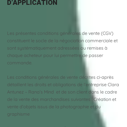
D’APPLICATION
Les présentes conditions générales de vente (CGV)
constituent le socle de la négociation commerciale et
sont systématiquement adressées ou remises à
chaque acheteur pour lui permettre de passer
commande.
Les conditions générales de vente décrites ci-après
détaillent les droits et obligations de l’entreprise Clara
Antunez – Rana’s Mind et de son client dans le cadre
de la vente des marchandises suivantes : Création et
vente d’objets issus de la photographie et du
graphisme