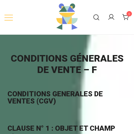
0
CONDITIONS GÉNERALES
DE VENTE – F
CONDITIONS GENERALES DE
VENTES (CGV)
CLAUSE N° 1 : OBJET ET CHAMP