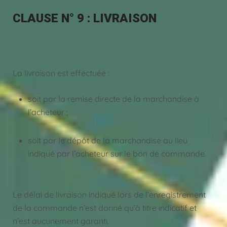
CLAUSE N° 9 : LIVRAISON
La livraison est effectuée :
soit par la remise directe de la marchandise à
l’acheteur ;
soit par le dépôt de la marchandise au lieu
indiqué par l’acheteur sur le bon de commande.
Le délai de livraison indiqué lors de l’enregistrement
de la commande n’est donné qu’à titre indicatif et
n’est aucunement garanti.