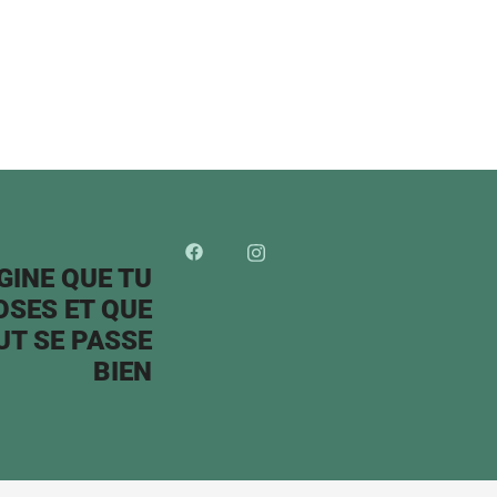
GINE QUE TU
OSES ET QUE
UT SE PASSE
BIEN