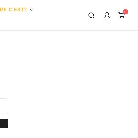
UE C’EST?
0