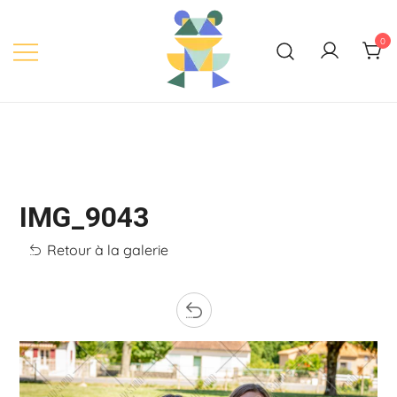
Skip
to
0
content
IMG_9043
Retour à la galerie