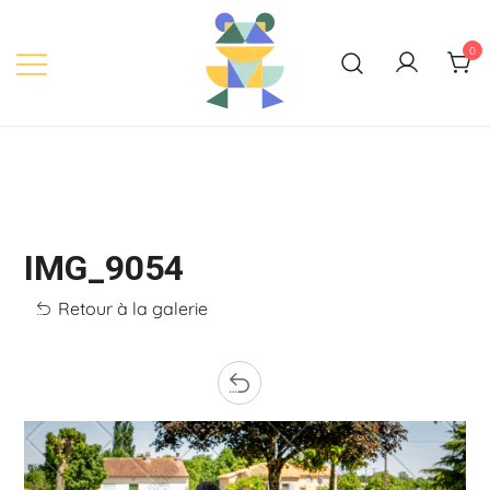
Skip
to
0
content
IMG_9054
Retour à la galerie